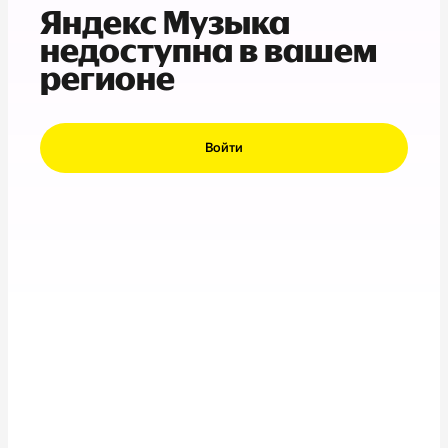
Яндекс Музыка
недоступна в вашем
регионе
Войти