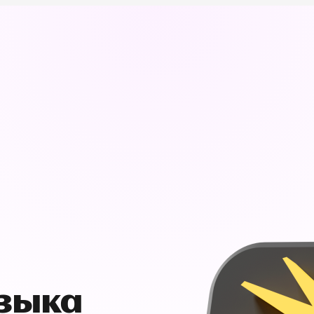
узыка