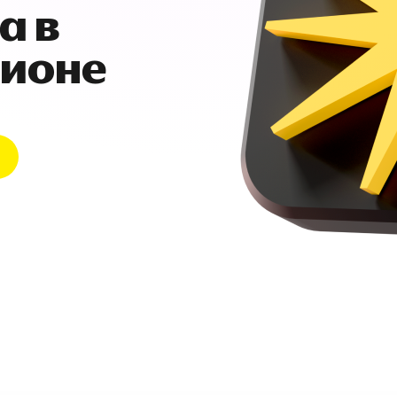
а в
гионе