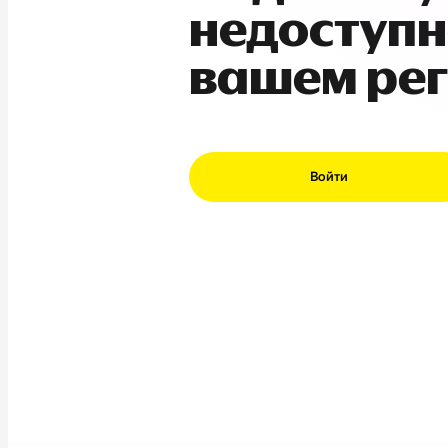
недоступн
вашем ре
Войти