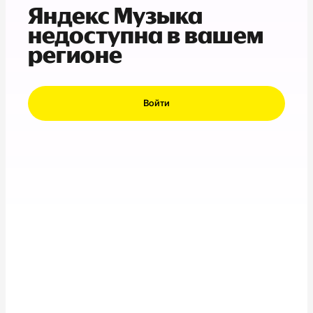
Яндекс Музыка
недоступна в вашем
регионе
Войти