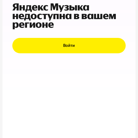
Яндекс Музыка
недоступна в вашем
регионе
Войти