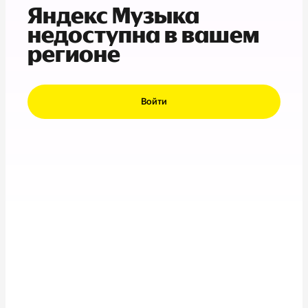
Яндекс Музыка
недоступна в вашем
регионе
Войти