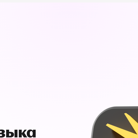
узыка