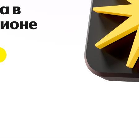
а в
гионе