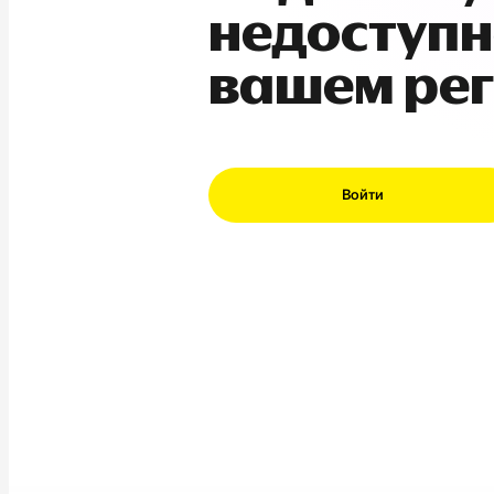
недоступн
вашем ре
Войти