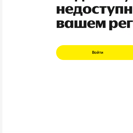
недоступн
вашем ре
Войти