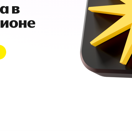
а в
гионе