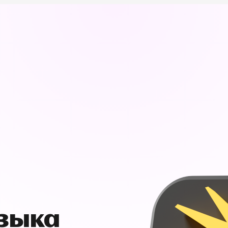
узыка