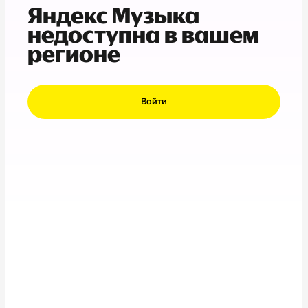
Яндекс Музыка
недоступна в вашем
регионе
Войти