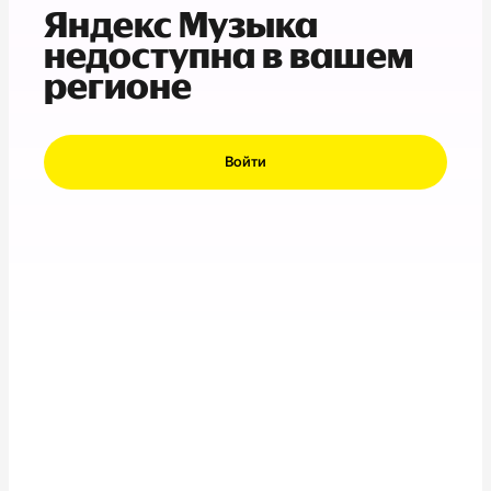
Яндекс Музыка
недоступна в вашем
регионе
Войти