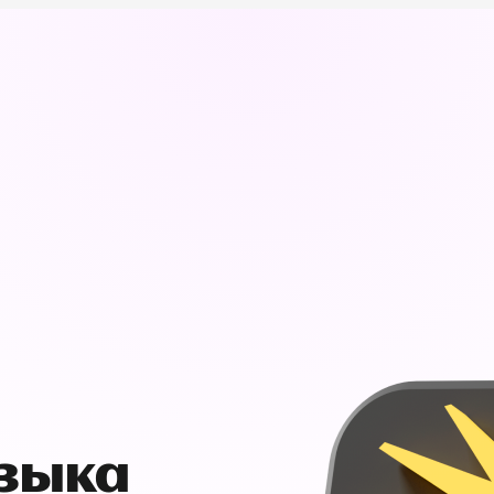
узыка