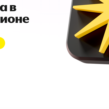
а в
гионе