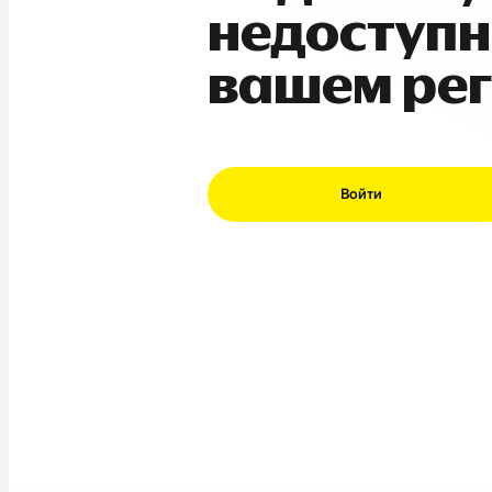
недоступн
вашем ре
Войти