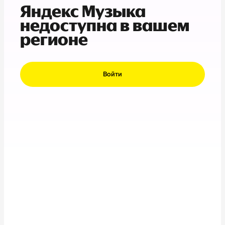
Яндекс Музыка
недоступна в вашем
регионе
Войти