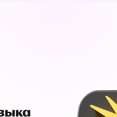
узыка