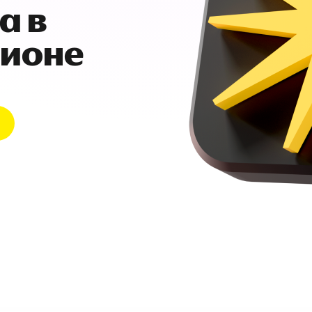
а в
гионе