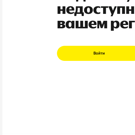
недоступн
вашем ре
Войти