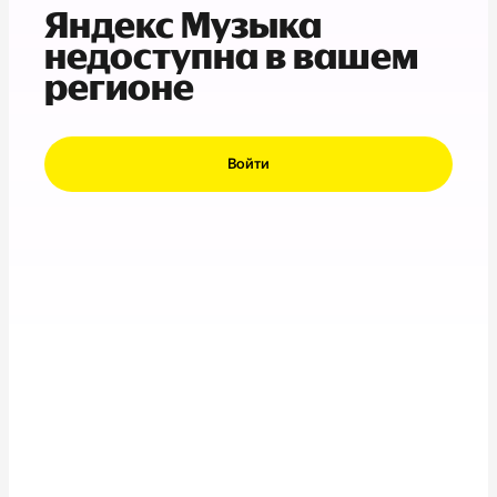
Яндекс Музыка
недоступна в вашем
регионе
Войти