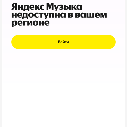
Яндекс Музыка
недоступна в вашем
регионе
Войти