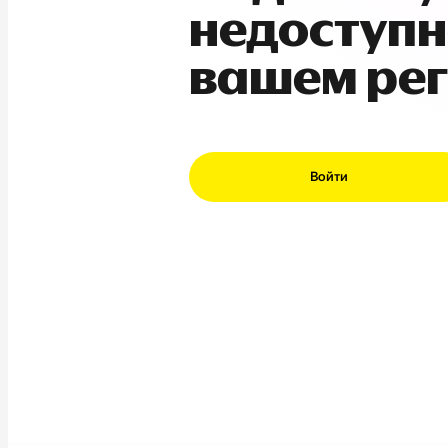
недоступн
вашем ре
Войти