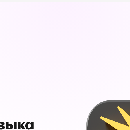
узыка