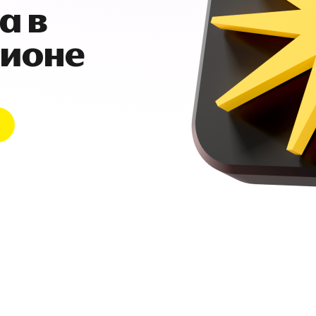
а в
гионе