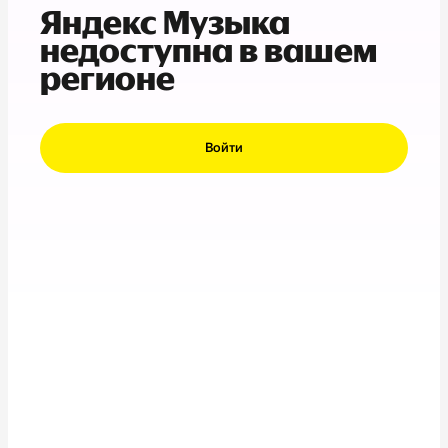
Яндекс Музыка
недоступна в вашем
регионе
Войти