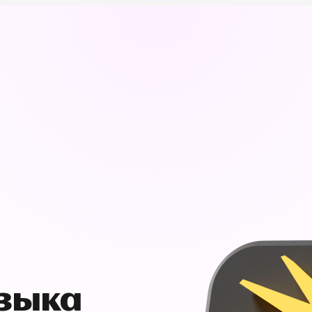
узыка