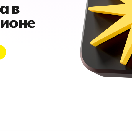
а в
гионе