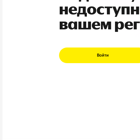
недоступн
вашем ре
Войти