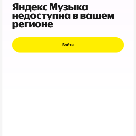
Яндекс Музыка
недоступна в вашем
регионе
Войти