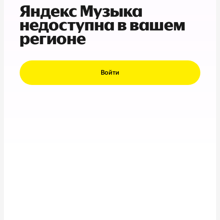
Яндекс Музыка
недоступна в вашем
регионе
Войти