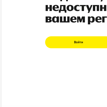
недоступн
вашем ре
Войти