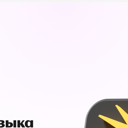
узыка