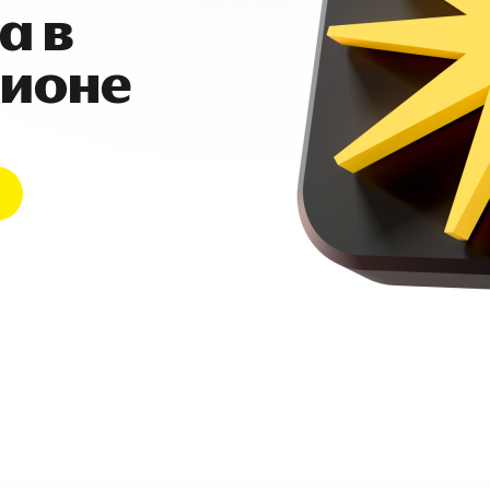
а в
гионе