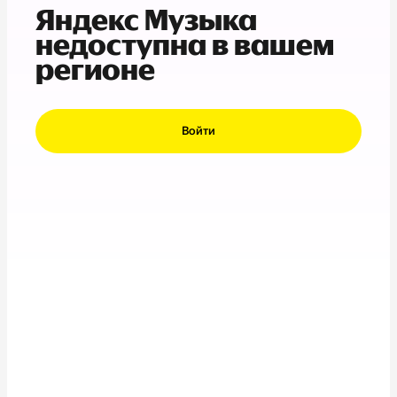
Яндекс Музыка
недоступна в вашем
регионе
Войти