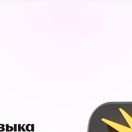
узыка