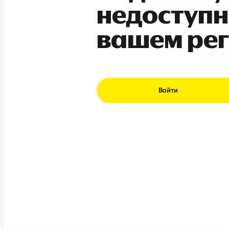
недоступн
вашем ре
Войти