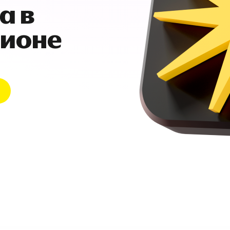
а в
гионе