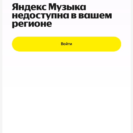
Яндекс Музыка
недоступна в вашем
регионе
Войти