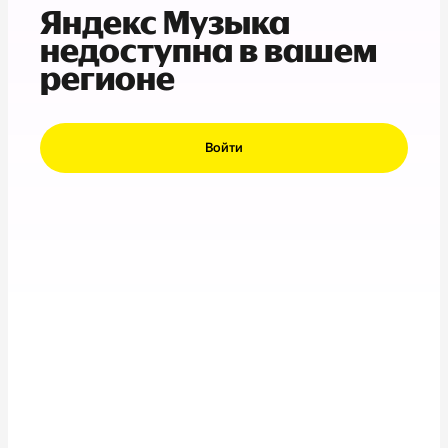
Яндекс Музыка
недоступна в вашем
регионе
Войти