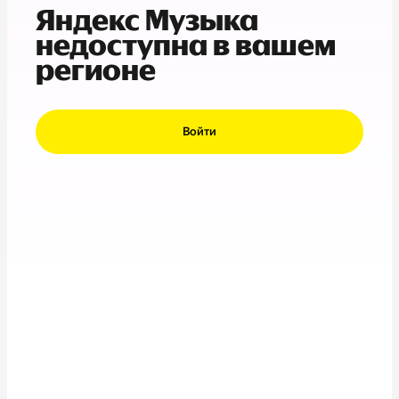
Яндекс Музыка
недоступна в вашем
регионе
Войти