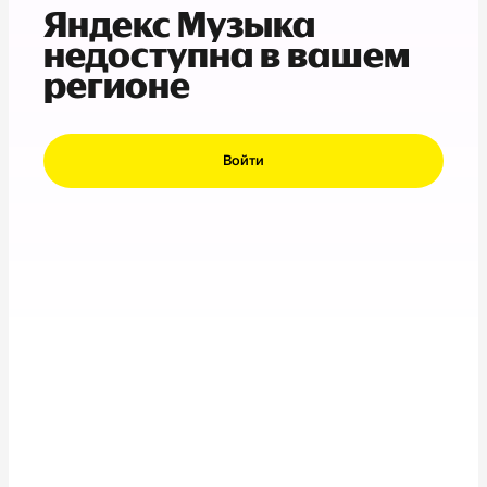
Яндекс Музыка
недоступна в вашем
регионе
Войти