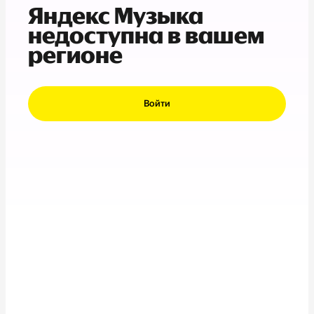
Яндекс Музыка
недоступна в вашем
регионе
Войти