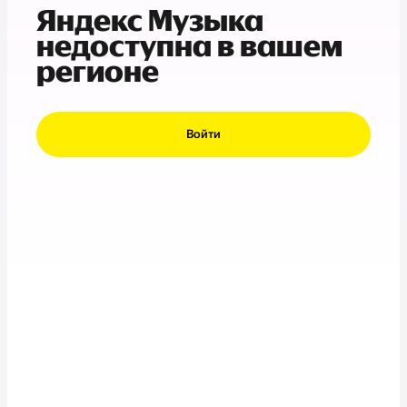
Яндекс Музыка
недоступна в вашем
регионе
Войти