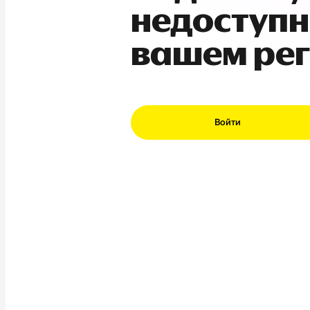
недоступн
вашем ре
Войти