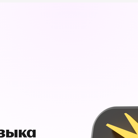
узыка