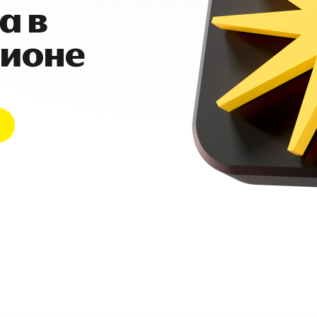
а в
гионе