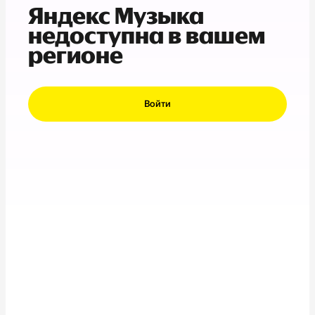
Яндекс Музыка
недоступна в вашем
регионе
Войти