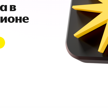
а в
гионе