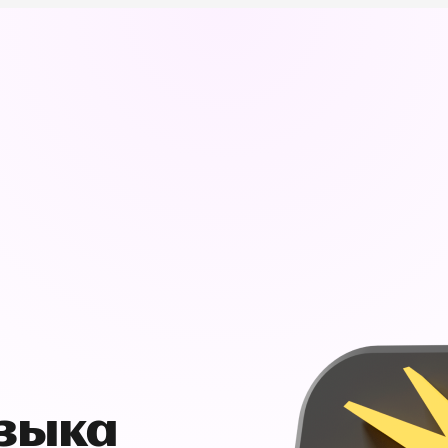
узыка