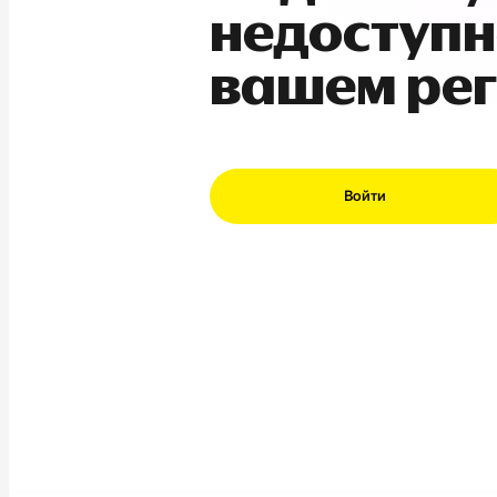
недоступн
вашем ре
Войти