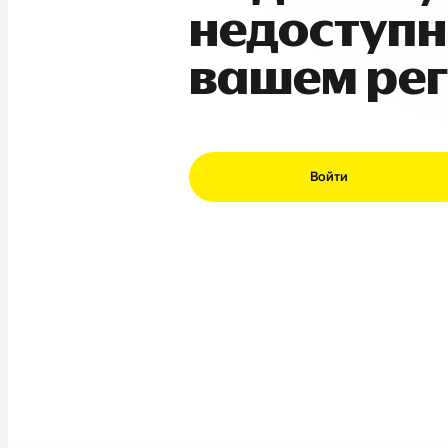
недоступн
вашем ре
Войти