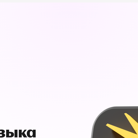
узыка