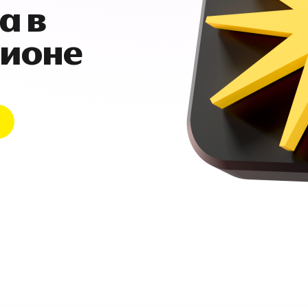
а в
гионе