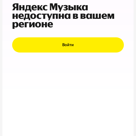
Яндекс Музыка
недоступна в вашем
регионе
Войти