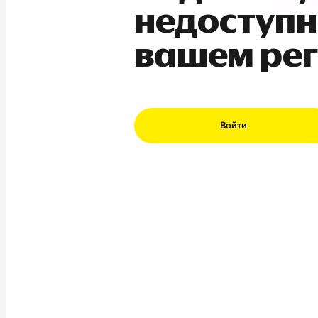
недоступн
вашем ре
Войти