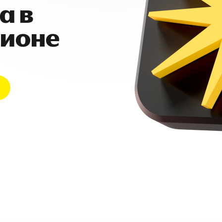
а в
гионе