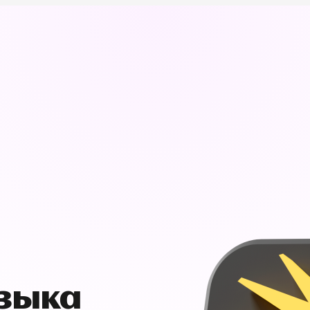
узыка