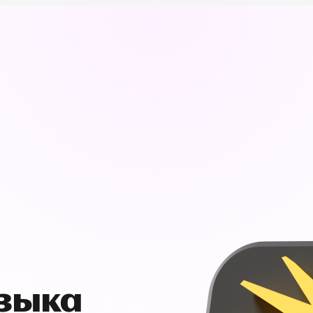
узыка