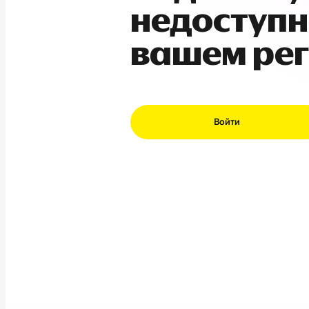
недоступн
вашем ре
Войти