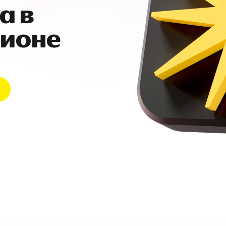
а в
гионе