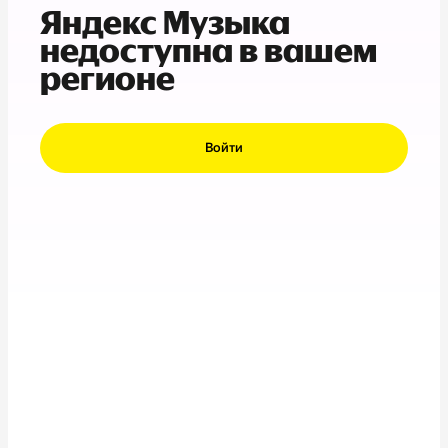
Яндекс Музыка
недоступна в вашем
регионе
Войти