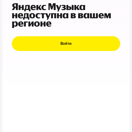
Яндекс Музыка
недоступна в вашем
регионе
Войти