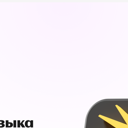
узыка