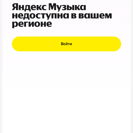
Яндекс Музыка
недоступна в вашем
регионе
Войти