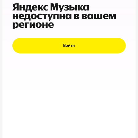
Яндекс Музыка
недоступна в вашем
регионе
Войти