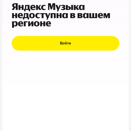
Яндекс Музыка
недоступна в вашем
регионе
Войти