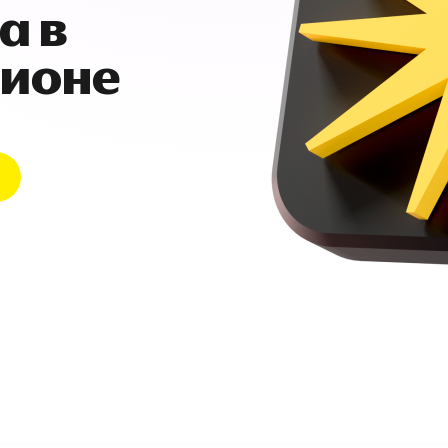
а в
гионе