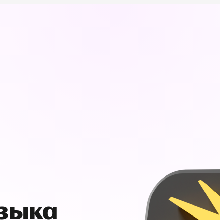
узыка