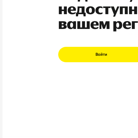
недоступн
вашем ре
Войти