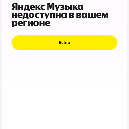
Яндекс Музыка
недоступна в вашем
регионе
Войти