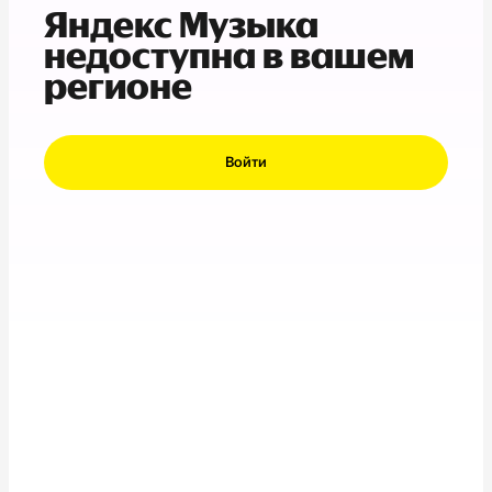
Яндекс Музыка
недоступна в вашем
регионе
Войти