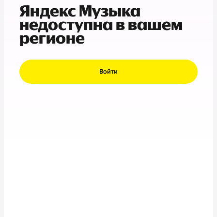
Яндекс Музыка
недоступна в вашем
регионе
Войти