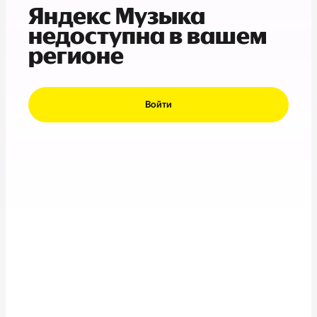
Яндекс Музыка
недоступна в вашем
регионе
Войти