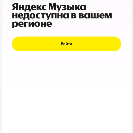
Яндекс Музыка
недоступна в вашем
регионе
Войти