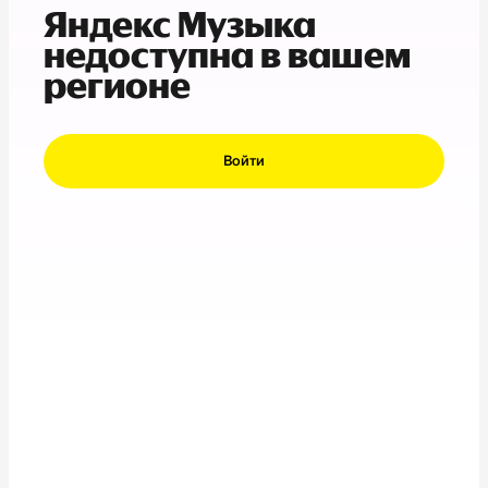
Яндекс Музыка
недоступна в вашем
регионе
Войти