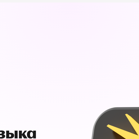
узыка