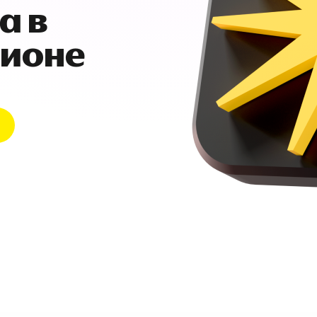
а в
гионе