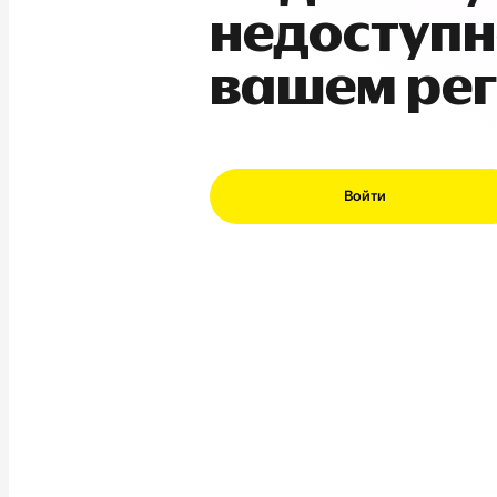
недоступн
вашем ре
Войти