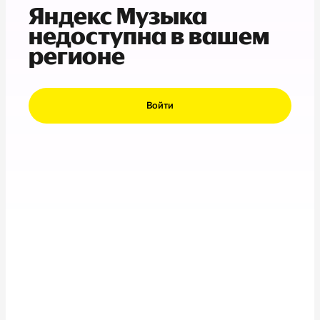
Яндекс Музыка
недоступна в вашем
регионе
Войти